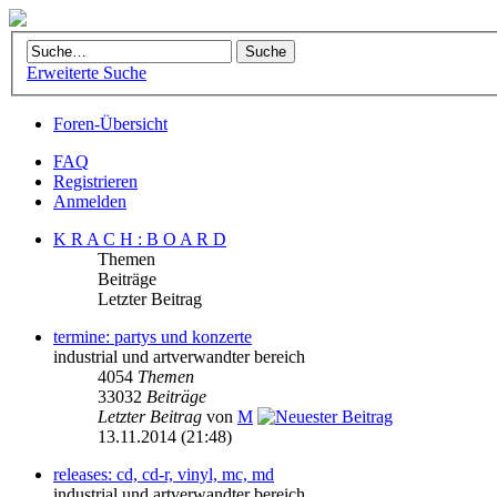
Erweiterte Suche
Foren-Übersicht
FAQ
Registrieren
Anmelden
K R A C H : B O A R D
Themen
Beiträge
Letzter Beitrag
termine: partys und konzerte
industrial und artverwandter bereich
4054
Themen
33032
Beiträge
Letzter Beitrag
von
M
13.11.2014 (21:48)
releases: cd, cd-r, vinyl, mc, md
industrial und artverwandter bereich