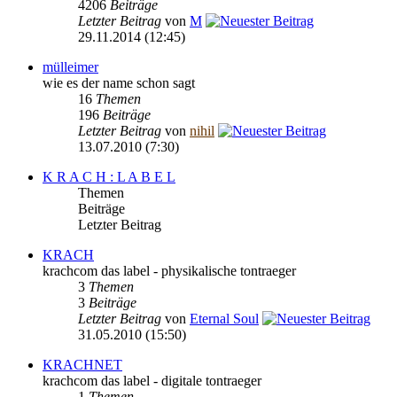
4206
Beiträge
Letzter Beitrag
von
M
29.11.2014 (12:45)
mülleimer
wie es der name schon sagt
16
Themen
196
Beiträge
Letzter Beitrag
von
nihil
13.07.2010 (7:30)
K R A C H : L A B E L
Themen
Beiträge
Letzter Beitrag
KRACH
krachcom das label - physikalische tontraeger
3
Themen
3
Beiträge
Letzter Beitrag
von
Eternal Soul
31.05.2010 (15:50)
KRACHNET
krachcom das label - digitale tontraeger
1
Themen