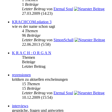
1
Beiträge
Letzter Beitrag
von
Eternal Soul
27.03.2009 (14:23)
KRACHCOM.pilation 3
wie es der name schon sagt
4
Themen
96
Beiträge
Letzter Beitrag
von
SimonSchall
22.06.2013 (5:58)
K R A C H : O R G A N
Themen
Beiträge
Letzter Beitrag
rezensionen
kritiken zu aktuellen erscheinungen
15
Themen
15
Beiträge
Letzter Beitrag
von
Eternal Soul
10.12.2009 (15:54)
interviews
gespräche, fragen und antworten