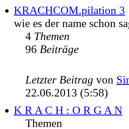
KRACHCOM.pilation 3
wie es der name schon sa
4
Themen
96
Beiträge
Letzter Beitrag
von
Si
22.06.2013 (5:58)
K R A C H : O R G A N
Themen