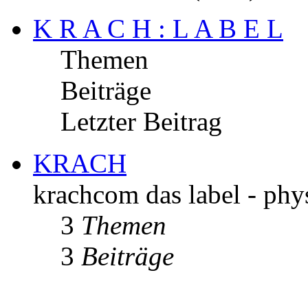
K R A C H : L A B E L
Themen
Beiträge
Letzter Beitrag
KRACH
krachcom das label - phys
3
Themen
3
Beiträge