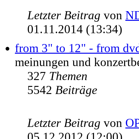
Letzter Beitrag
von
ND
01.11.2014 (13:34)
from 3" to 12" - from dvd 
meinungen und konzertbe
327
Themen
5542
Beiträge
Letzter Beitrag
von
O
05.12.2012 (12:00)