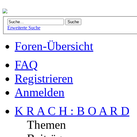
Erweiterte Suche
Foren-Übersicht
FAQ
Registrieren
Anmelden
K R A C H : B O A R D
Themen