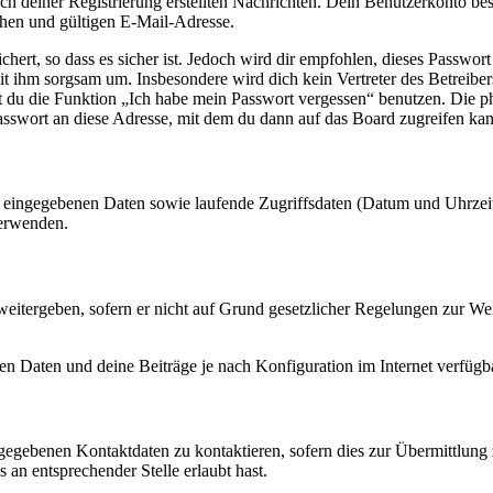
ch deiner Registrierung erstellten Nachrichten. Dein Benutzerkonto b
hen und gültigen E-Mail-Adresse.
ert, so dass es sicher ist. Jedoch wird dir empfohlen, dieses Passwor
mit ihm sorgsam um. Insbesondere wird dich kein Vertreter des Betreibe
nst du die Funktion „Ich habe mein Passwort vergessen“ benutzen. Di
asswort an diese Adresse, mit dem du dann auf das Board zugreifen kan
ng eingegebenen Daten sowie laufende Zugriffsdaten (Datum und Uhrze
verwenden.
eitergeben, sofern er nicht auf Grund gesetzlicher Regelungen zur Wei
en Daten und deine Beiträge je nach Konfiguration im Internet verfüg
ngegebenen Kontaktdaten zu kontaktieren, sofern dies zur Übermittlung z
 an entsprechender Stelle erlaubt hast.