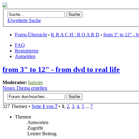
Erweiterte Suche
Foren-Übersicht
‹
K R A C H : B O A R D
‹
from 3" to 12" - fr
FAQ
Registrieren
Anmelden
from 3" to 12" - from dvd to real life
Moderator:
haiwire
Neues Thema erstellen
327 Themen •
Seite
1
von
7
•
1
,
2
,
3
,
4
,
5
...
7
Themen
Antworten
Zugriffe
Letzter Beitrag