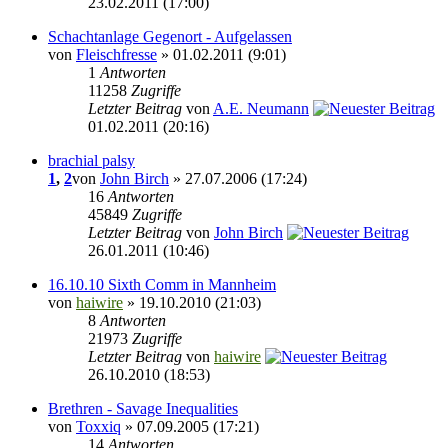
23.02.2011 (17:00)
Schachtanlage Gegenort - Aufgelassen
von
Fleischfresse
» 01.02.2011 (9:01)
1
Antworten
11258
Zugriffe
Letzter Beitrag
von
A.E. Neumann
01.02.2011 (20:16)
brachial palsy
1
,
2
von
John Birch
» 27.07.2006 (17:24)
16
Antworten
45849
Zugriffe
Letzter Beitrag
von
John Birch
26.01.2011 (10:46)
16.10.10 Sixth Comm in Mannheim
von
haiwire
» 19.10.2010 (21:03)
8
Antworten
21973
Zugriffe
Letzter Beitrag
von
haiwire
26.10.2010 (18:53)
Brethren - Savage Inequalities
von
Toxxiq
» 07.09.2005 (17:21)
14
Antworten