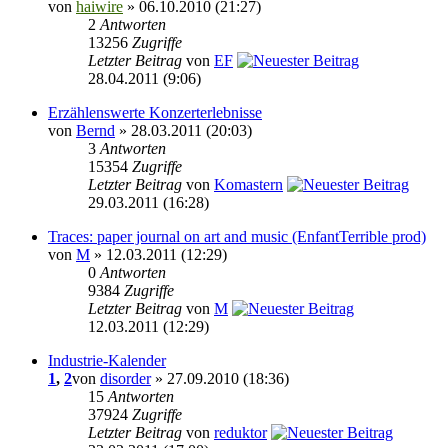
von
haiwire
» 06.10.2010 (21:27)
2
Antworten
13256
Zugriffe
Letzter Beitrag
von
EF
28.04.2011 (9:06)
Erzählenswerte Konzerterlebnisse
von
Bernd
» 28.03.2011 (20:03)
3
Antworten
15354
Zugriffe
Letzter Beitrag
von
Komastern
29.03.2011 (16:28)
Traces: paper journal on art and music (EnfantTerrible prod)
von
M
» 12.03.2011 (12:29)
0
Antworten
9384
Zugriffe
Letzter Beitrag
von
M
12.03.2011 (12:29)
Industrie-Kalender
1
,
2
von
disorder
» 27.09.2010 (18:36)
15
Antworten
37924
Zugriffe
Letzter Beitrag
von
reduktor