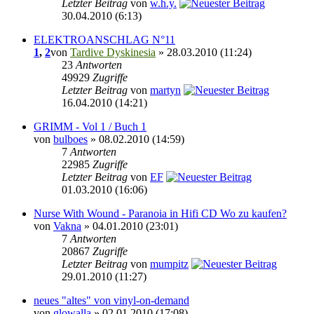
Letzter Beitrag
von
w.h.y.
30.04.2010 (6:13)
ELEKTROANSCHLAG N°11
1
,
2
von
Tardive Dyskinesia
» 28.03.2010 (11:24)
23
Antworten
49929
Zugriffe
Letzter Beitrag
von
martyn
16.04.2010 (14:21)
GRIMM - Vol 1 / Buch 1
von
bulboes
» 08.02.2010 (14:59)
7
Antworten
22985
Zugriffe
Letzter Beitrag
von
EF
01.03.2010 (16:06)
Nurse With Wound - Paranoia in Hifi CD Wo zu kaufen?
von
Vakna
» 04.01.2010 (23:01)
7
Antworten
20867
Zugriffe
Letzter Beitrag
von
mumpitz
29.01.2010 (11:27)
neues "altes" von vinyl-on-demand
von
glowalla
» 02.01.2010 (17:08)