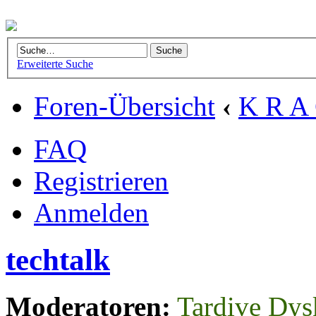
Erweiterte Suche
Foren-Übersicht
‹
K R A 
FAQ
Registrieren
Anmelden
techtalk
Moderatoren:
Tardive Dys