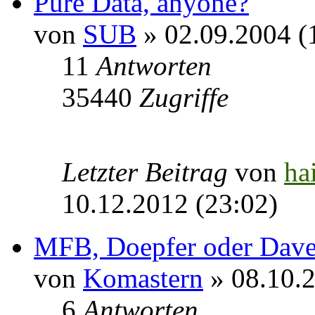
Pure Data, anyone?
von
SUB
» 02.09.2004 (
11
Antworten
35440
Zugriffe
Letzter Beitrag
von
ha
10.12.2012 (23:02)
MFB, Doepfer oder Dave
von
Komastern
» 08.10.2
6
Antworten