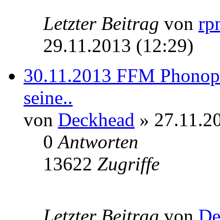
Letzter Beitrag
von
rp
29.11.2013 (12:29)
30.11.2013 FFM Phonop
seine..
von
Deckhead
» 27.11.20
0
Antworten
13622
Zugriffe
Letzter Beitrag
von
De