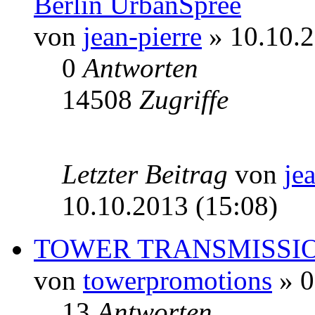
Berlin UrbanSpree
von
jean-pierre
» 10.10.2
0
Antworten
14508
Zugriffe
Letzter Beitrag
von
je
10.10.2013 (15:08)
TOWER TRANSMISSIONS 
von
towerpromotions
» 0
13
Antworten