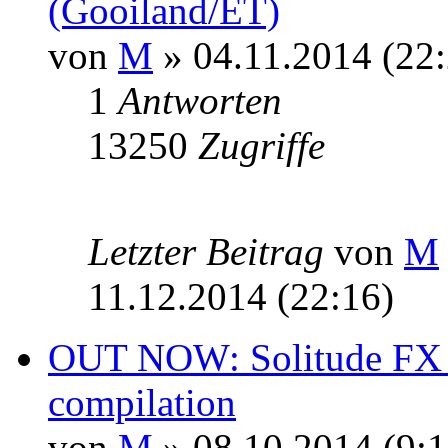
(Gooiland/ET)
von
M
» 04.11.2014 (22:
1
Antworten
13250
Zugriffe
Letzter Beitrag
von
M
11.12.2014 (22:16)
OUT NOW: Solitude FX a
compilation
von
M
» 08.10.2014 (9:1