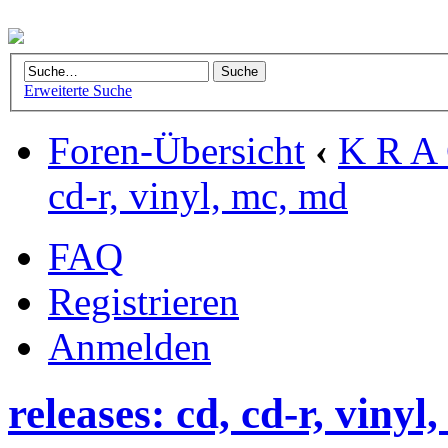
Erweiterte Suche
Foren-Übersicht
‹
K R A 
cd-r, vinyl, mc, md
FAQ
Registrieren
Anmelden
releases: cd, cd-r, vinyl