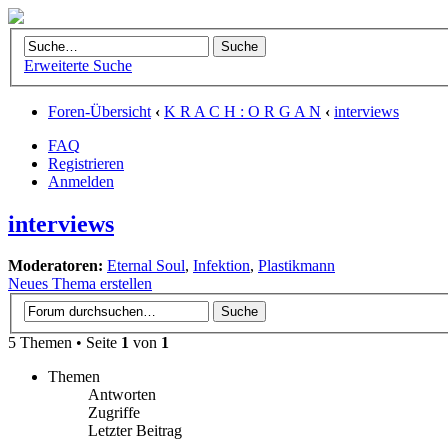
Erweiterte Suche
Foren-Übersicht
‹
K R A C H : O R G A N
‹
interviews
FAQ
Registrieren
Anmelden
interviews
Moderatoren:
Eternal Soul
,
Infektion
,
Plastikmann
Neues Thema erstellen
5 Themen • Seite
1
von
1
Themen
Antworten
Zugriffe
Letzter Beitrag