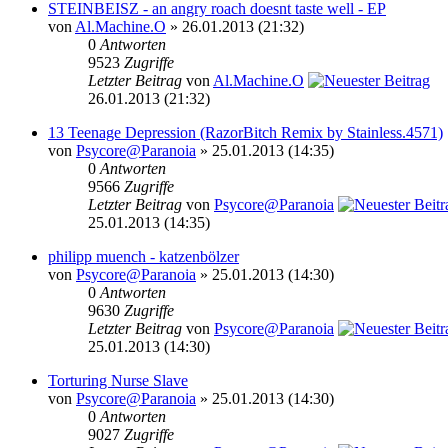
STEINBEISZ - an angry roach doesnt taste well - EP
von
Al.Machine.O
» 26.01.2013 (21:32)
0
Antworten
9523
Zugriffe
Letzter Beitrag
von
Al.Machine.O
26.01.2013 (21:32)
13 Teenage Depression (RazorBitch Remix by Stainless.4571)
von
Psycore@Paranoia
» 25.01.2013 (14:35)
0
Antworten
9566
Zugriffe
Letzter Beitrag
von
Psycore@Paranoia
25.01.2013 (14:35)
philipp muench - katzenbölzer
von
Psycore@Paranoia
» 25.01.2013 (14:30)
0
Antworten
9630
Zugriffe
Letzter Beitrag
von
Psycore@Paranoia
25.01.2013 (14:30)
Torturing Nurse Slave
von
Psycore@Paranoia
» 25.01.2013 (14:30)
0
Antworten
9027
Zugriffe