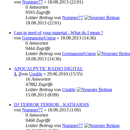
von
Nummer77
» 18.08.2013 (22:01)
0
Antworten
9593
Zugriffe
Letzter Beitrag
von
Nummer77
18.08.2013 (22:01)
I am in need of your material - What do I mean ?
von
GermanoiseUnion
» 18.08.2013 (14:36)
0
Antworten
9444
Zugriffe
Letzter Beitrag
von
GermanoiseUnion
18.08.2013 (14:36)
APOCALPYTIC RADIO DIGITAL
1
,
2
von
Unable
» 29.06.2010 (15:55)
16
Antworten
47882
Zugriffe
Letzter Beitrag
von
Unable
15.08.2013 (8:09)
DJ TERROR TERROR - KATHARSIS
von
Nummer77
» 18.06.2013 (1:00)
0
Antworten
9468
Zugriffe
Letzter Beitrag
von
Nummer77