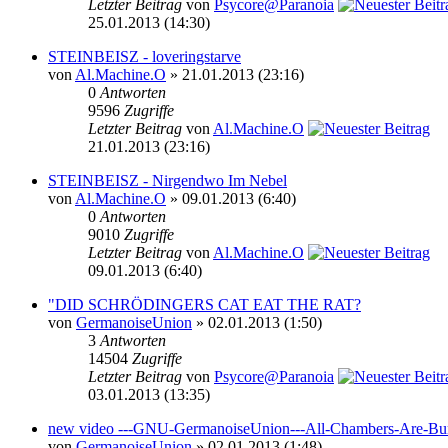
Letzter Beitrag
von
Psycore@Paranoia
25.01.2013 (14:30)
STEINBEISZ - loveringstarve
von
Al.Machine.O
» 21.01.2013 (23:16)
0
Antworten
9596
Zugriffe
Letzter Beitrag
von
Al.Machine.O
21.01.2013 (23:16)
STEINBEISZ - Nirgendwo Im Nebel
von
Al.Machine.O
» 09.01.2013 (6:40)
0
Antworten
9010
Zugriffe
Letzter Beitrag
von
Al.Machine.O
09.01.2013 (6:40)
"DID SCHRÖDINGERS CAT EAT THE RAT?
von
GermanoiseUnion
» 02.01.2013 (1:50)
3
Antworten
14504
Zugriffe
Letzter Beitrag
von
Psycore@Paranoia
03.01.2013 (13:35)
new video ---GNU-GermanoiseUnion---All-Chambers-Are-Bu
von
GermanoiseUnion
» 02.01.2013 (1:48)