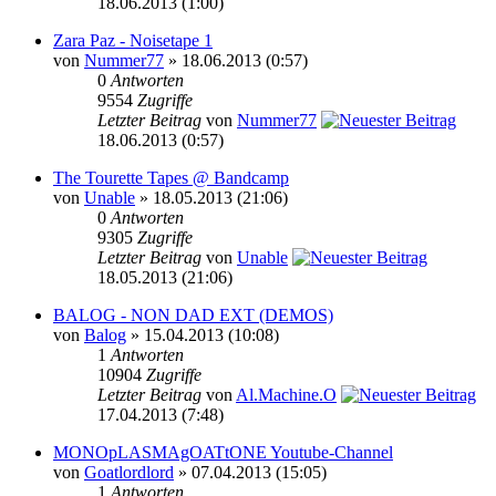
18.06.2013 (1:00)
Zara Paz - Noisetape 1
von
Nummer77
» 18.06.2013 (0:57)
0
Antworten
9554
Zugriffe
Letzter Beitrag
von
Nummer77
18.06.2013 (0:57)
The Tourette Tapes @ Bandcamp
von
Unable
» 18.05.2013 (21:06)
0
Antworten
9305
Zugriffe
Letzter Beitrag
von
Unable
18.05.2013 (21:06)
BALOG - NON DAD EXT (DEMOS)
von
Balog
» 15.04.2013 (10:08)
1
Antworten
10904
Zugriffe
Letzter Beitrag
von
Al.Machine.O
17.04.2013 (7:48)
MONOpLASMAgOATtONE Youtube-Channel
von
Goatlordlord
» 07.04.2013 (15:05)
1
Antworten