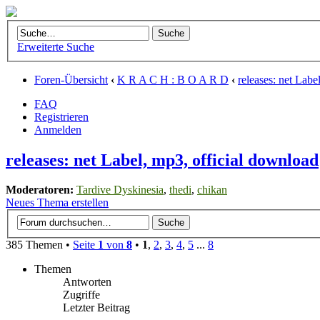
Erweiterte Suche
Foren-Übersicht
‹
K R A C H : B O A R D
‹
releases: net Labe
FAQ
Registrieren
Anmelden
releases: net Label, mp3, official download
Moderatoren:
Tardive Dyskinesia
,
thedi
,
chikan
Neues Thema erstellen
385 Themen •
Seite
1
von
8
•
1
,
2
,
3
,
4
,
5
...
8
Themen
Antworten
Zugriffe
Letzter Beitrag