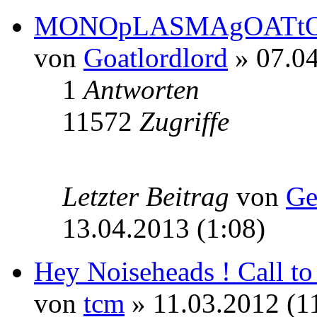
MONOpLASMAgOATtONE
von
Goatlordlord
» 07.04
1
Antworten
11572
Zugriffe
Letzter Beitrag
von
Ge
13.04.2013 (1:08)
Hey Noiseheads ! Call to 
von
tcm
» 11.03.2012 (1