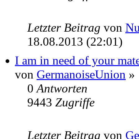
Letzter Beitrag
von
N
18.08.2013 (22:01)
I am in need of your mat
von
GermanoiseUnion
» 
0
Antworten
9443
Zugriffe
Letzter Beitrag
von
Ge