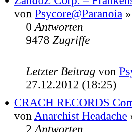
ZandoZ Corp. – Frankenste
von
Psycore@Paranoia
»
0
Antworten
9478
Zugriffe
Letzter Beitrag
von
Ps
27.12.2012 (18:25)
CRACH RECORDS Compil
von
Anarchist Headache
2
Antworten