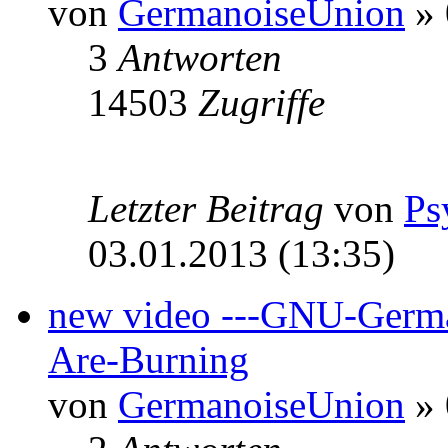
von
GermanoiseUnion
» 
3
Antworten
14503
Zugriffe
Letzter Beitrag
von
Ps
03.01.2013 (13:35)
new video ---GNU-Germa
Are-Burning
von
GermanoiseUnion
» 