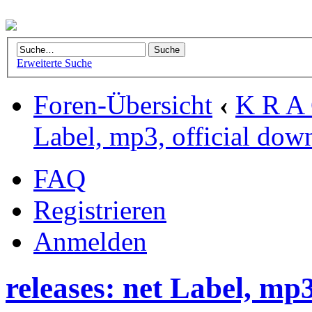
Erweiterte Suche
Foren-Übersicht
‹
K R A 
Label, mp3, official dow
FAQ
Registrieren
Anmelden
releases: net Label, mp3