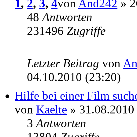
1
,
2
,
3
,
4
von
And242
» 2
48
Antworten
231496
Zugriffe
Letzter Beitrag
von
An
04.10.2010 (23:20)
Hilfe bei einer Film suche
von
Kaelte
» 31.08.2010 
3
Antworten
13804
Zugriffe