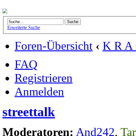
Erweiterte Suche
Foren-Übersicht
‹
K R A 
FAQ
Registrieren
Anmelden
streettalk
Moderatoren:
And242
,
Tar