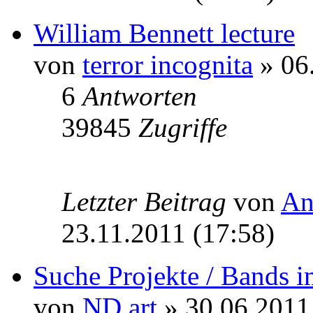
William Bennett lecture
von
terror incognita
» 06
6
Antworten
39845
Zugriffe
Letzter Beitrag
von
An
23.11.2011 (17:58)
Suche Projekte / Bands 
von
ND art
» 30.06.2011