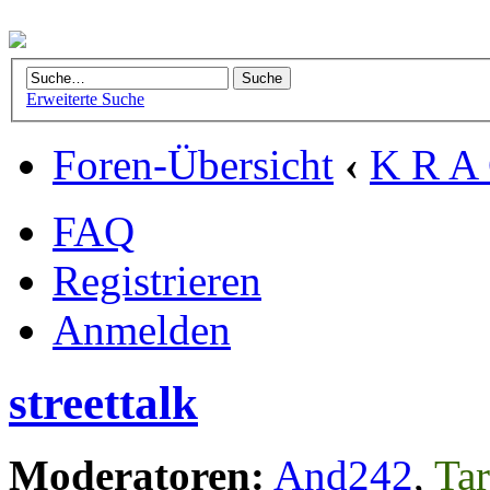
Erweiterte Suche
Foren-Übersicht
‹
K R A 
FAQ
Registrieren
Anmelden
streettalk
Moderatoren:
And242
,
Tar