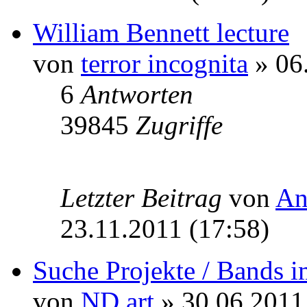
William Bennett lecture
von
terror incognita
» 06
6
Antworten
39845
Zugriffe
Letzter Beitrag
von
An
23.11.2011 (17:58)
Suche Projekte / Bands 
von
ND art
» 30.06.2011