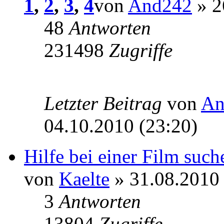
1
,
2
,
3
,
4
von
And242
» 2
48
Antworten
231498
Zugriffe
Letzter Beitrag
von
An
04.10.2010 (23:20)
Hilfe bei einer Film suche
von
Kaelte
» 31.08.2010 
3
Antworten
13804
Zugriffe