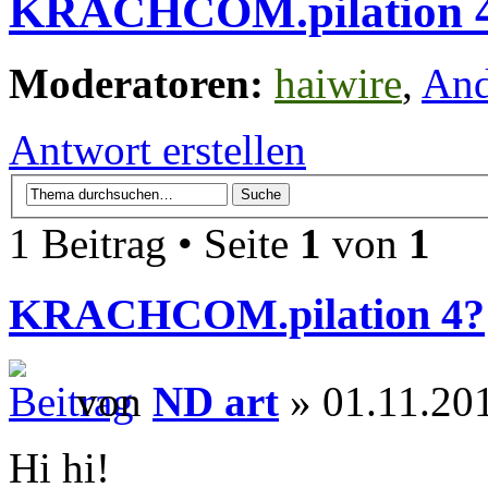
KRACHCOM.pilation 
Moderatoren:
haiwire
,
An
Antwort erstellen
1 Beitrag • Seite
1
von
1
KRACHCOM.pilation 4?
von
ND art
» 01.11.201
Hi hi!