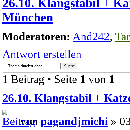
26.10. Klangstabil + Ka
München
Moderatoren:
And242
,
Tar
Antwort erstellen
1 Beitrag • Seite
1
von
1
26.10. Klangstabil + Kat
von
pagandjmichi
» 03