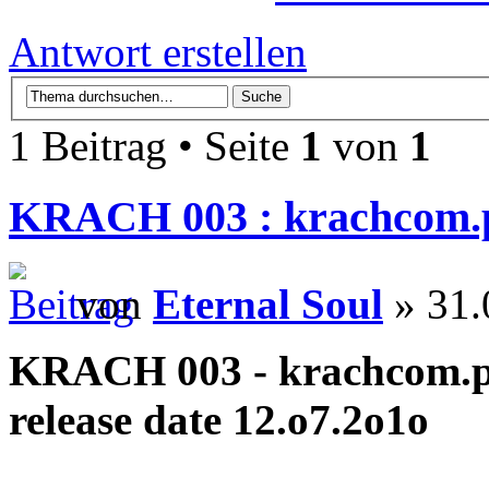
Antwort erstellen
1 Beitrag • Seite
1
von
1
KRACH 003 : krachcom.p
von
Eternal Soul
» 31.
KRACH 003 - krachcom.pi
release date 12.o7.2o1o