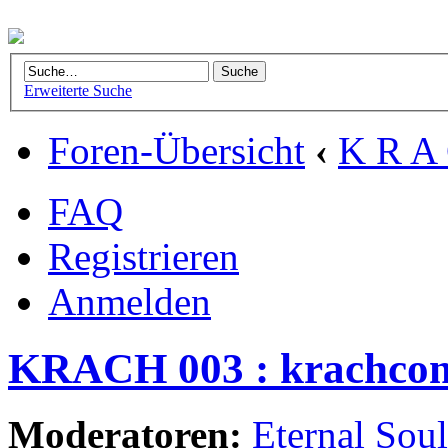
Erweiterte Suche
Foren-Übersicht
‹
K R A 
FAQ
Registrieren
Anmelden
KRACH 003 : krachcom
Moderatoren:
Eternal Soul